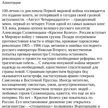
Аннотация
100-летию со дня начала Первой мировой войны посвящается
это издание книги, не потерявшей и сегодня своей грозной
актуальности. «Август Четырнадцатого» – грандиозный
зачин, первый из четырех Узлов одной из самых важных книг
ХХ века, романа-эпопеи великого русского писателя
Александра Солженицына «Красное Колесо». Россия вступает
в Мировую войну с тяжким грузом. Позади полувековое
противостояние власти и общества, кровавые пароксизмы
революции 1905—1906 года, метания и ошибки последнего
русского императора Николая Второго, мужественная
попытка премьер-министра Столыпина остановить
революцию и провести насущно необходимые реформы, его
трагическая гибель… С началом ненужной войны меркнет
надежда на необходимый, единственно спасительный для
страны покой. Страшным предвестьем будущих бед
оказывается катастрофа, настигнувшая армию генерала
Самсонова в Восточной Пруссии. Иногда читателю,
восхищенному смелостью, умом, целеустремленностью,
человеческим достоинством лучших русских людей –
любимых героев Солженицына, кажется, что еще не все
потеряно. Но нет – Красное Колесо уже покатилось по
России. Его неостановимое движение уже открылось
антагонистам – «столыпинцу» полковнику Воротынцеву и