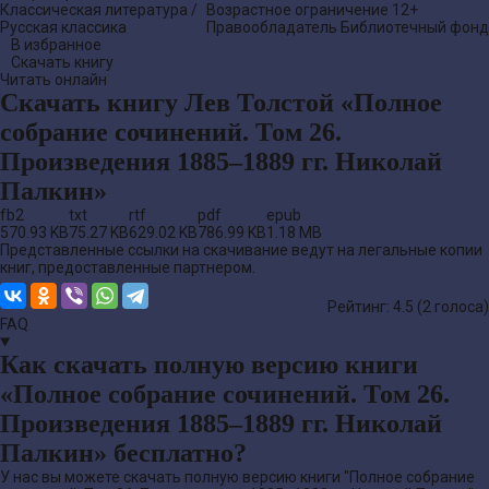
Классическая литература
/
Возрастное ограничение
12+
Русская классика
Правообладатель
Библиотечный фонд
В избранное
Скачать книгу
Читать онлайн
Скачать книгу Лев Толстой «Полное
собрание сочинений. Том 26.
Произведения 1885–1889 гг. Николай
Палкин»
fb2
txt
rtf
pdf
epub
570.93 KB
75.27 KB
629.02 KB
786.99 KB
1.18 MB
Представленные ссылки на скачивание ведут на легальные копии
книг, предоставленные партнером.
Рейтинг: 4.5 (
2
голоса)
FAQ
Как скачать полную версию книги
«Полное собрание сочинений. Том 26.
Произведения 1885–1889 гг. Николай
Палкин» бесплатно?
У нас вы можете скачать полную версию книги "Полное собрание