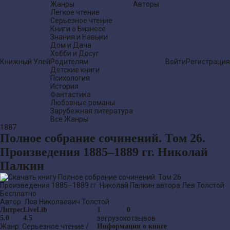
Жанры
Авторы
Легкое чтение
Серьезное чтение
Книги о Бизнесе
Знания и Навыки
Дом и Дача
Хобби и Досуг
Книжный Улей
Родителям
Войти
Регистрация
Детские книги
Психология
История
Фантастика
Любовные романы
Зарубежная литература
Все Жанры
1887
Полное собрание сочинений. Том 26.
Произведения 1885–1889 гг. Николай
Палкин
Бесплатно
Автор:
Лев Николаевич Толстой
Литрес
LiveLib
1
0
5.0
4.5
загрузок
отзывов
Жанр:
Серьезное чтение
/
Информация о книге