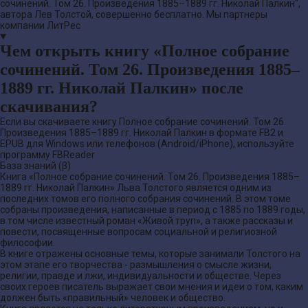
сочинений. Том 26. Произведения 1885–1889 гг. Николай Палкин",
автора Лев Толстой, совершенно бесплатно. Мы партнеры
компании ЛитРес
Чем открыть книгу «Полное собрание
сочинений. Том 26. Произведения 1885–
1889 гг. Николай Палкин» после
скачивания?
Если вы скачиваете книгу Полное собрание сочинений. Том 26.
Произведения 1885–1889 гг. Николай Палкин в формате FB2 и
EPUB для Windows или телефонов (Android/iPhone), используйте
программу FBReader
База знаний (β)
Книга «Полное собрание сочинений. Том 26. Произведения 1885–
1889 гг. Николай Палкин» Льва Толстого является одним из
последних томов его полного собрания сочинений. В этом томе
собраны произведения, написанные в период с 1885 по 1889 годы,
в том числе известный роман «Живой труп», а также рассказы и
повести, посвященные вопросам социальной и религиозной
философии.
В книге отражены основные темы, которые занимали Толстого на
этом этапе его творчества - размышления о смысле жизни,
религии, правде и лжи, индивидуальности и обществе. Через
своих героев писатель выражает свои мнения и идеи о том, каким
должен быть «правильный» человек и общество.