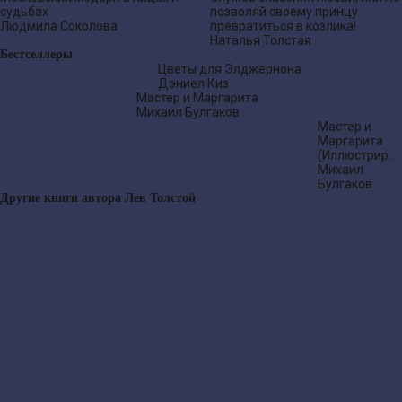
судьбах
позволяй своему принцу
Людмила Соколова
превратиться в козлика!
Наталья Толстая
Бестселлеры
Цветы для Элджернона
Дэниел Киз
Мастер и Маргарита
Михаил Булгаков
Мастер и
Маргарита
(Иллюстриро
издание)
Михаил
Булгаков
Другие книги автора Лев Толстой