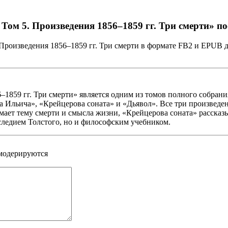
Том 5. Произведения 1856–1859 гг. Три смерти» п
Произведения 1856–1859 гг. Три смерти в формате FB2 и EPUB д
1859 гг. Три смерти» является одним из томов полного собрани
ана Ильича», «Крейцерова соната» и «Дьявол». Все три произве
ает тему смерти и смысла жизни, «Крейцерова соната» рассказы
аследием Толстого, но и философским учебником.
 модерируются