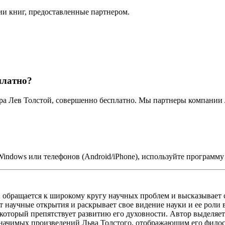
ии книг, предоставленные партнером.
платно?
ора Лев Толстой, совершенно бесплатно. Мы партнеры компании
Windows или телефонов (Android/iPhone), используйте программу
н обращается к широкому кругу научных проблем и высказывает 
ет научные открытия и раскрывает свое видение науки и ее роли
 который препятствует развитию его духовности. Автор выделяет
 значимых произведений Льва Толстого, отображающим его филос