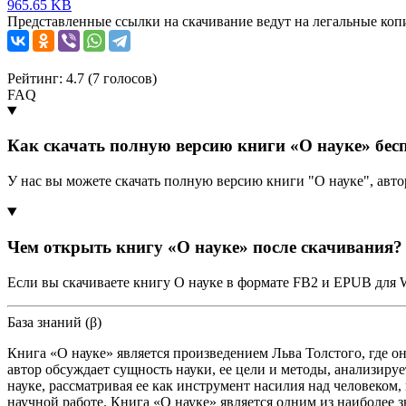
965.65 KB
Представленные ссылки на скачивание ведут на легальные коп
Рейтинг: 4.7 (
7
голосов)
FAQ
Как скачать полную версию книги «О науке» бес
У нас вы можете скачать полную версию книги "О науке", авт
Чем открыть книгу «О науке» после скачивания?
Если вы скачиваете книгу О науке в формате FB2 и EPUB для 
База знаний (β)
Книга «О науке» является произведением Льва Толстого, где о
автор обсуждает сущность науки, ее цели и методы, анализиру
науке, рассматривая ее как инструмент насилия над человеком,
научной работе. Книга «О науке» является одним из наиболее