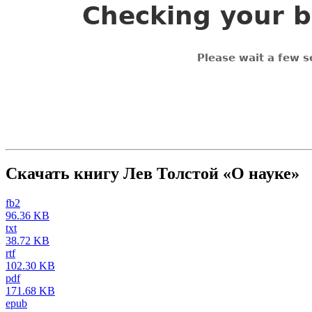
Скачать книгу Лев Толстой «О науке»
fb2
96.36 KB
txt
38.72 KB
rtf
102.30 KB
pdf
171.68 KB
epub