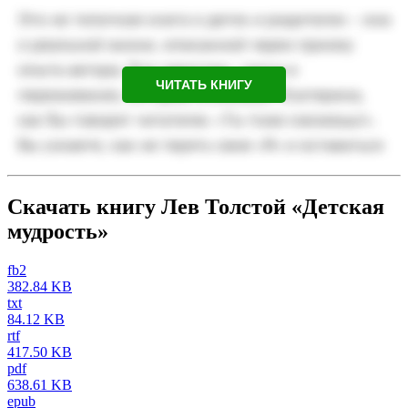
ЧИТАТЬ КНИГУ
Скачать книгу Лев Толстой «Детская
мудрость»
fb2
382.84 KB
txt
84.12 KB
rtf
417.50 KB
pdf
638.61 KB
epub