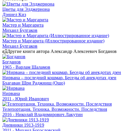
Цветы для Элджернона
Дэниел Киз
Мастер и Маргарита
Михаил Булгаков
Мастер и Маргарита (Иллюстрированное издание)
Михаил Булгаков
Другие книги автора Александр Алексеевич Богданов
Богданов
1965 - Варлам Шаламов
Нирвана – последний кошмар. Беседы об анекдотах дзен
Бхагаван Шри Раджниш (Ошо)
Нирвана
2011 - Юрий Иванович
Телепортация. Техника. Возможности. Последствия
2016 - Николай Владимирович Лакутин
Дневники 1913-1919
2011 - Михаил Богословский