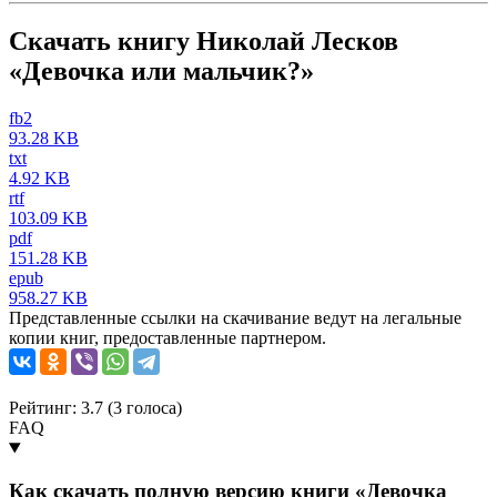
Скачать книгу Николай Лесков
«Девочка или мальчик?»
fb2
93.28 KB
txt
4.92 KB
rtf
103.09 KB
pdf
151.28 KB
epub
958.27 KB
Представленные ссылки на скачивание ведут на легальные
копии книг, предоставленные партнером.
Рейтинг: 3.7 (
3
голоса)
FAQ
Как скачать полную версию книги «Девочка