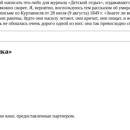
ьбой написать что-либо для журнала «Детский отдых», издававшего
ак можно скорее. Я, вероятно, воспользуюсь тем рассказом об ум
письме из Куртавнеля от 28 июля (9 августа) 1849 г. «Знаете ли
 ранены, будто они насилу летают, они кричат, они пищат, и всё
ь не обошлась очень дорого одной из них: она так превосходно 
лка»
ии книг, предоставленные партнером.