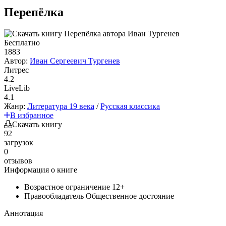
Перепёлка
Бесплатно
1883
Автор:
Иван Сергеевич Тургенев
Литрес
4.2
LiveLib
4.1
Жанр:
Литература 19 века
/
Русская классика
В избранное
Скачать книгу
92
загрузок
0
отзывов
Информация о книге
Возрастное ограничение
12+
Правообладатель
Общественное достояние
Аннотация