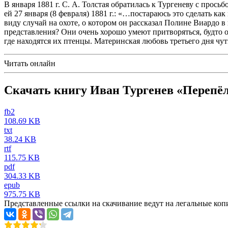
В января 1881 г. С. А. Толстая обратилась к Тургеневу с прос
ей 27 января (8 февраля) 1881 г.: «…постараюсь это сделать к
виду случай на охоте, о котором он рассказал Полине Виардо в 
представления? Они очень хорошо умеют притворяться, будто они
где находятся их птенцы. Материнская любовь третьего дня чут
Читать онлайн
Скачать книгу Иван Тургенев «Перепё
fb2
108.69 KB
txt
38.24 KB
rtf
115.75 KB
pdf
304.33 KB
epub
975.75 KB
Представленные ссылки на скачивание ведут на легальные коп