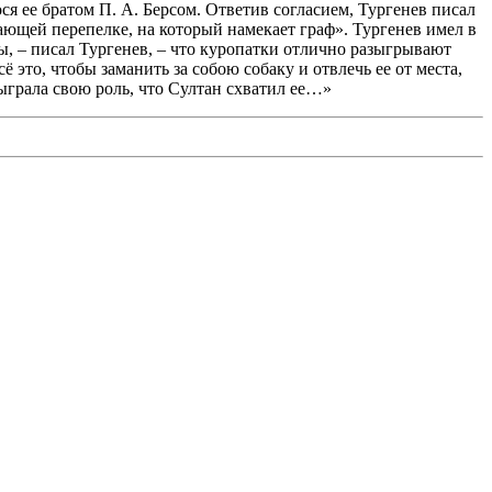
ся ее братом П. А. Берсом. Ответив согласием, Тургенев писал
ирающей перепелке, на который намекает граф». Тургенев имел в
 вы, – писал Тургенев, – что куропатки отлично разыгрывают
 это, чтобы заманить за собою собаку и отвлечь ее от места,
сыграла свою роль, что Султан схватил ее…»