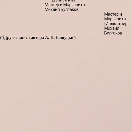
Дэниел Киз
Мастер и Маргарита
Михаил Булгаков
Мастер и
Маргарита
(Иллюстриро
издание)
Михаил
Булгаков
Другие книги автора А. П. Башуцкий