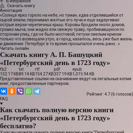
В избранное
Скачать книгу
Аннотация
«Солнце ярко горело на небе, но туман, едва отделившийся от
сырой земли, перенимал желтые его лучи и еще задергивал
острые верхи черепичных крыш. Коровы бродили около домов,
громко мыча; они жадно ели свежую траву, пробивавшуюся по
сторонам улиц, где не было мостовой; петухи смелым криком
только что возвещали утро, а город, казалось, весь уже был жизнь
и движение. Петербург в то время просыпался очень рано…»
Читать онлайн
Скачать книгу А. П. Башуцкий
«Петербургский день в 1723 году»
fb2
txt
rtf
pdf
epub
152.17 KB
89.14 KB
154.27 KB
337.19 KB
1,015.94 KB
Представленные ссылки на скачивание ведут на легальные копии
книг, предоставленные партнером.
Рейтинг: 4.7 (
6
голосов)
FAQ
Как скачать полную версию книги
«Петербургский день в 1723 году»
бесплатно?
У нас вы можете скачать полную версию книги "Петербургский