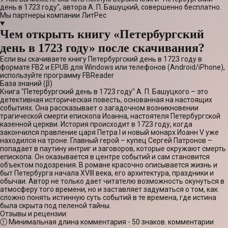
день в 1723 году", автора А. П. Башуцкий, совершенно бесплатно.
Мы партнеры компании ЛитРес
Чем открыть книгу «Петербургский
день в 1723 году» после скачивания?
Если вы скачиваете книгу Петербургский день в 1723 году в
формате FB2 и EPUB для Windows или телефонов (Android/iPhone),
используйте программу FBReader
База знаний (β)
Книга "Петербургский день в 1723 году" А. П. Башуцкого – это
детективная историческая повесть, основанная на настоящих
событиях. Она рассказывает о загадочном возникновении
трагической смерти епископа Иоанна, настоятеля Петербургской
казенной церкви. История происходит в 1723 году, когда
закончился правление царя Петра I и новый монарх Иоанн V уже
находился на троне. Главный герой – купец Сергей Патронов –
попадает в паутину интриг и заговоров, которые окружают смерть
епископа. Он оказывается в центре событий и сам становится
объектом подозрения. В романе красочно описывается жизнь и
быт Петербурга начала XVIII века, его архитектура, праздники и
обычаи. Автор не только дает читателю возможность окунуться в
атмосферу того времени, но и заставляет задуматься о том, как
сложно понять истинную суть событий в те времена, где истина
была скрыта под пеленой тайны.
Отзывы и рецензии:
Минимальная длина комментария - 50 знаков. комментарии