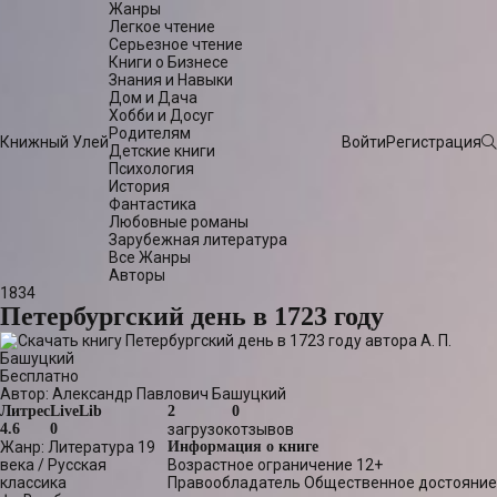
Жанры
Легкое чтение
Серьезное чтение
Книги о Бизнесе
Знания и Навыки
Дом и Дача
Хобби и Досуг
Родителям
Книжный Улей
Войти
Регистрация
Детские книги
Психология
История
Фантастика
Любовные романы
Зарубежная литература
Все Жанры
Авторы
1834
Петербургский день в 1723 году
Бесплатно
Автор:
Александр Павлович Башуцкий
Литрес
LiveLib
2
0
4.6
0
загрузок
отзывов
Жанр:
Литература 19
Информация о книге
века
/
Русская
Возрастное ограничение
12+
классика
Правообладатель
Общественное достояние