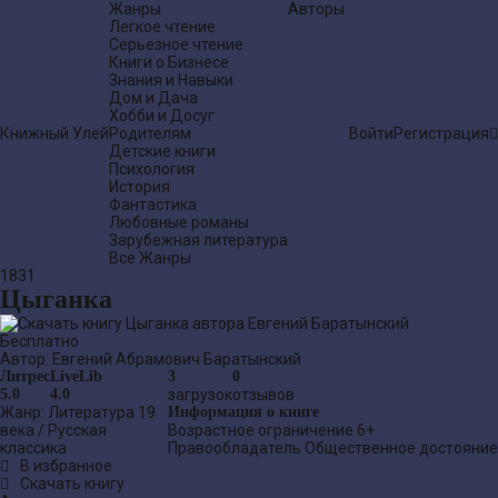
Жанры
Авторы
Легкое чтение
Серьезное чтение
Книги о Бизнесе
Знания и Навыки
Дом и Дача
Хобби и Досуг
Книжный Улей
Родителям
Войти
Регистрация
Детские книги
Психология
История
Фантастика
Любовные романы
Зарубежная литература
Все Жанры
1831
Цыганка
Бесплатно
Автор:
Евгений Абрамович Баратынский
Литрес
LiveLib
3
0
5.0
4.0
загрузок
отзывов
Жанр:
Литература 19
Информация о книге
века
/
Русская
Возрастное ограничение
6+
классика
Правообладатель
Общественное достояние
В избранное
Скачать книгу