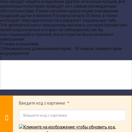
Она находит защиту и надежных друзей, но в конце концов, все
жизненные испытания приводят ее к самым неожиданным
обстоятельствам. Роман наполнен красочными описаниями
традиций цыган и жизни в России в начале 20 века, а также
исследует тему идентичности и раздеяет социальные табу.
Это увлекательная и эмоциональная книга, которая поразит вас
своей искренностью и станет не забываемой, как бы
опустошающей и тяжелой эта история ни была на момент
завершения.
Отзывы и рецензии:
Минимальная длина комментария - 50 знаков. комментарии
модерируются
Введите код с картинки: