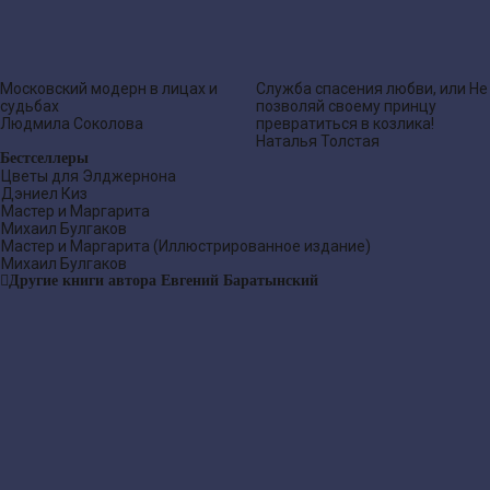
Московский модерн в лицах и
Служба спасения любви, или Не
судьбах
позволяй своему принцу
Людмила Соколова
превратиться в козлика!
Наталья Толстая
Бестселлеры
Цветы для Элджернона
Дэниел Киз
Мастер и Маргарита
Михаил Булгаков
Мастер и Маргарита (Иллюстрированное издание)
Михаил Булгаков
Другие книги автора Евгений Баратынский