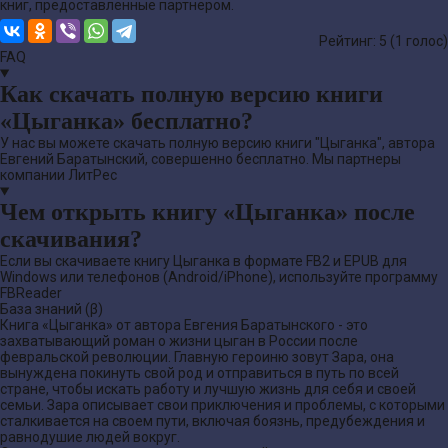
книг, предоставленные партнером.
Рейтинг: 5 (
1
голос)
FAQ
Как скачать полную версию книги
«Цыганка» бесплатно?
У нас вы можете скачать полную версию книги "Цыганка", автора
Евгений Баратынский, совершенно бесплатно. Мы партнеры
компании ЛитРес
Чем открыть книгу «Цыганка» после
скачивания?
Если вы скачиваете книгу Цыганка в формате FB2 и EPUB для
Windows или телефонов (Android/iPhone), используйте программу
FBReader
База знаний (β)
Книга «Цыганка» от автора Евгения Баратынского - это
захватывающий роман о жизни цыган в России после
февральской революции. Главную героиню зовут Зара, она
вынуждена покинуть свой род и отправиться в путь по всей
стране, чтобы искать работу и лучшую жизнь для себя и своей
семьи. Зара описывает свои приключения и проблемы, с которыми
сталкивается на своем пути, включая боязнь, предубеждения и
равнодушие людей вокруг.