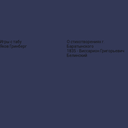
Игры с табу
О стихотворениях г.
Яков Гринберг
Баратынского
1835 - Виссарион Григорьевич
Белинский