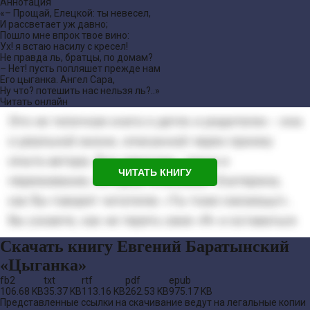
Аннотация
«– Прощай, Елецкой: ты невесел,
И рассветает уж давно;
Пошло мне впрок твое вино:
Ух! я встаю насилу с кресел!
Не правда ль, братцы, по домам?
– Нет! пусть попляшет прежде нам
Его цыганка. Ангел Сара,
Ну что? потешить нас нельзя ль?..»
Читать онлайн
ЧИТАТЬ КНИГУ
Скачать книгу Евгений Баратынский
«Цыганка»
fb2
txt
rtf
pdf
epub
106.68 KB
35.37 KB
113.16 KB
262.53 KB
975.17 KB
Представленные ссылки на скачивание ведут на легальные копии