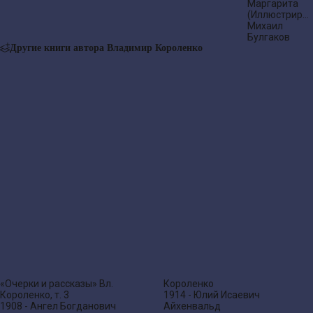
Маргарита
(Иллюстриро
издание)
Михаил
Булгаков
Другие книги автора Владимир Короленко
«Очерки и рассказы» Вл.
Короленко
Короленко, т. 3
1914 - Юлий Исаевич
1908 - Ангел Богданович
Айхенвальд