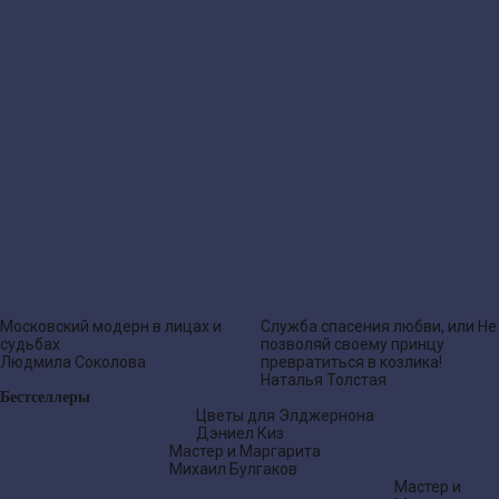
Московский модерн в лицах и
Служба спасения любви, или Не
судьбах
позволяй своему принцу
Людмила Соколова
превратиться в козлика!
Наталья Толстая
Бестселлеры
Цветы для Элджернона
Дэниел Киз
Мастер и Маргарита
Михаил Булгаков
Мастер и