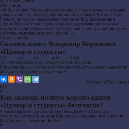
Скачать книгу
Аннотация
«Он был жулик. Это слово определяло его профессию, а с годами
даже стало чем-то вроде официального „звания“. Его имя было
Прошка. Но так как на Выселках, где он жил, существовали и
другие Прошки, то иногда выходили недоразумения; поэтому
обыватели считали нужным, для большей точности, прибавлять к
собственному имени эпитет „жулик“…»
Читать онлайн
Скачать книгу Владимир Короленко
«Прохор и студенты»
fb2
txt
rtf
pdf
epub
137.79 KB
86.63 KB
138.12 KB
334.26 KB
1,007.29 KB
Представленные ссылки на скачивание ведут на легальные копии
книг, предоставленные партнером.
Рейтинг: 4.7 (
3
голоса)
FAQ
Как скачать полную версию книги
«Прохор и студенты» бесплатно?
У нас вы можете скачать полную версию книги "Прохор и
студенты", автора Владимир Короленко, совершенно бесплатно.
Мы партнеры компании ЛитРес