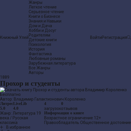
Жанры
Легкое чтение
Серьезное чтение
Книги о Бизнесе
Знания и Навыки
Дом и Дача
Хобби и Досуг
Родителям
Книжный Улей
Войти
Регистрация
Детские книги
Психология
История
Фантастика
Любовные романы
Зарубежная литература
Все Жанры
Авторы
1889
Прохор и студенты
Бесплатно
Автор:
Владимир Галактионович Короленко
Литрес
LiveLib
4
0
5.0
4.0
загрузок
отзывов
Жанр:
Литература 19
Информация о книге
века
/
Русская
Возрастное ограничение
12+
классика
Правообладатель
Общественное достояние
В избранное