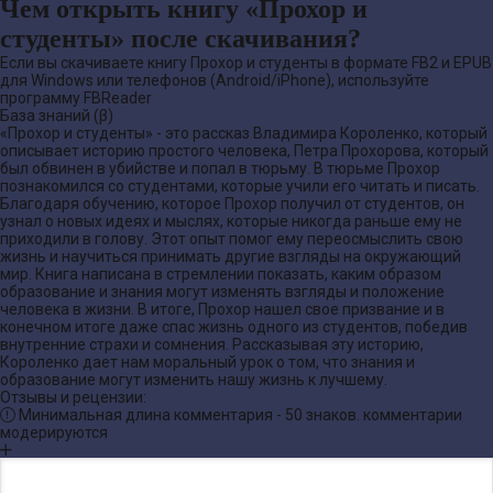
Чем открыть книгу «Прохор и
студенты» после скачивания?
Если вы скачиваете книгу Прохор и студенты в формате FB2 и EPUB
для Windows или телефонов (Android/iPhone), используйте
программу FBReader
База знаний (β)
«Прохор и студенты» - это рассказ Владимира Короленко, который
описывает историю простого человека, Петра Прохорова, который
был обвинен в убийстве и попал в тюрьму. В тюрьме Прохор
познакомился со студентами, которые учили его читать и писать.
Благодаря обучению, которое Прохор получил от студентов, он
узнал о новых идеях и мыслях, которые никогда раньше ему не
приходили в голову. Этот опыт помог ему переосмыслить свою
жизнь и научиться принимать другие взгляды на окружающий
мир. Книга написана в стремлении показать, каким образом
образование и знания могут изменять взгляды и положение
человека в жизни. В итоге, Прохор нашел свое призвание и в
конечном итоге даже спас жизнь одного из студентов, победив
внутренние страхи и сомнения. Рассказывая эту историю,
Короленко дает нам моральный урок о том, что знания и
образование могут изменить нашу жизнь к лучшему.
Отзывы и рецензии:
Минимальная длина комментария - 50 знаков. комментарии
модерируются