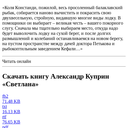
«Коля Констанди, пожилой, весь просоленный балаклавский
рыбак, собирается наново вычистить и покрасить свою
двухвесельную, стройную, видавшую многие виды лодку. В
помощники он выбирает – великая честь – вашего покорного
слугу. Сначала мы тщательно выбираем место, откуда надо
будет выволочить лодку на сухой берег, и после долгих
размышлений и колебаний останавливаемся на новом берегу,
на пустом пространстве между дачей доктора Петькова и
рыбокоптильным заведением Кефали…»
Читать онлайн
Скачать книгу Александр Куприн
«Светлана»
fb2
71.48 KB
txt
16.13 KB
rtf
76.65 KB
pdf