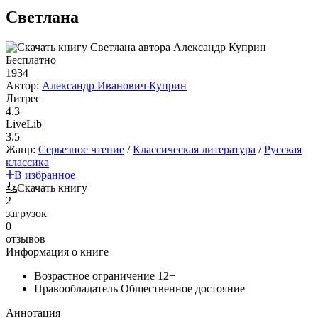
Светлана
Бесплатно
1934
Автор:
Александр Иванович Куприн
Литрес
4.3
LiveLib
3.5
Жанр:
Серьезное чтение
/
Классическая литература
/
Русская
классика
В избранное
Скачать книгу
2
загрузок
0
отзывов
Информация о книге
Возрастное ограничение
12+
Правообладатель
Общественное достояние
Аннотация