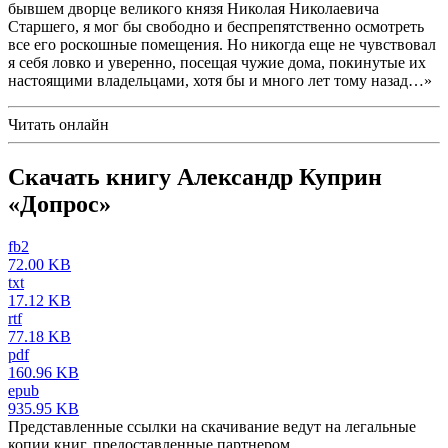
бывшем дворце великого князя Николая Николаевича
Старшего, я мог бы свободно и беспрепятственно осмотреть
все его роскошные помещения. Но никогда еще не чувствовал
я себя ловко и уверенно, посещая чужие дома, покинутые их
настоящими владельцами, хотя бы и много лет тому назад…»
Читать онлайн
Скачать книгу Александр Куприн
«Допрос»
fb2
72.00 KB
txt
17.12 KB
rtf
77.18 KB
pdf
160.96 KB
epub
935.95 KB
Представленные ссылки на скачивание ведут на легальные
копии книг, предоставленные партнером.