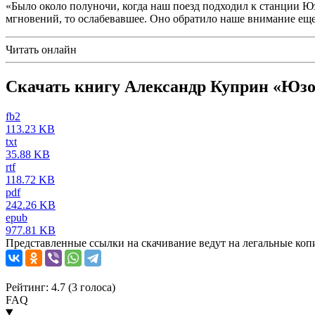
«Было около полуночи, когда наш поезд подходил к станции Юз
мгновений, то ослабевавшее. Оно обратило наше внимание еще
Читать онлайн
Скачать книгу Александр Куприн «Юзо
fb2
113.23 KB
txt
35.88 KB
rtf
118.72 KB
pdf
242.26 KB
epub
977.81 KB
Представленные ссылки на скачивание ведут на легальные коп
Рейтинг: 4.7 (
3
голоса)
FAQ