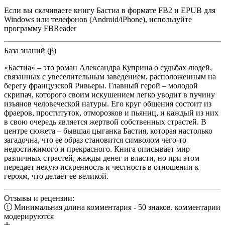
Если вы скачиваете книгу Бастиа в формате FB2 и EPUB для
Windows или телефонов (Android/iPhone), используйте
программу FBReader
База знаний (β)
«Бастиа» – это роман Александра Куприна о судьбах людей,
связанных с увеселительным заведением, расположенным на
берегу французской Ривьеры. Главный герой – молодой
скрипач, которого своим искушением легко уводит в пучину
изъянов человеческой натуры. Его круг общения состоит из
фраеров, проституток, отморозков и пьяниц, и каждый из них
в свою очередь является жертвой собственных страстей. В
центре сюжета – бывшая цыганка Бастия, которая настолько
загадочна, что ее образ становится символом чего-то
недостижимого и прекрасного. Книга описывает мир
различных страстей, жажды денег и власти, но при этом
передает некую искренность и честность в отношении к
героям, что делает ее великой.
Отзывы и рецензии:
Минимальная длина комментария - 50 знаков. комментарии
модерируются