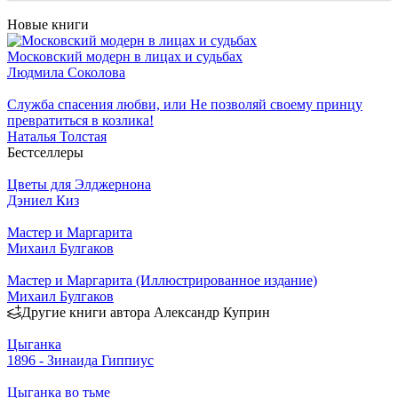
Новые книги
Московский модерн в лицах и судьбах
Людмила Соколова
Служба спасения любви, или Не позволяй своему принцу
превратиться в козлика!
Наталья Толстая
Бестселлеры
Цветы для Элджернона
Дэниел Киз
Мастер и Маргарита
Михаил Булгаков
Мастер и Маргарита (Иллюстрированное издание)
Михаил Булгаков
Другие книги автора Александр Куприн
Цыганка
1896 - Зинаида Гиппиус
Цыганка во тьме