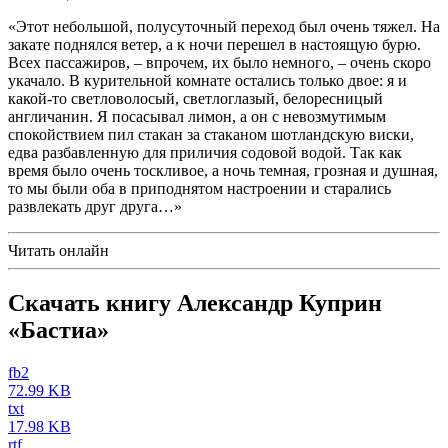
«Этот небольшой, полусуточный переход был очень тяжел. На
закате поднялся ветер, а к ночи перешел в настоящую бурю.
Всех пассажиров, – впрочем, их было немного, – очень скоро
укачало. В курительной комнате остались только двое: я и
какой-то светловолосый, светлоглазый, белоресницый
англичанин. Я посасывал лимон, а он с невозмутимым
спокойствием пил стакан за стаканом шотландскую виски,
едва разбавленную для приличия содовой водой. Так как
время было очень тоскливое, а ночь темная, грозная и душная,
то мы были оба в приподнятом настроении и старались
развлекать друг друга…»
Читать онлайн
Скачать книгу Александр Куприн
«Бастиа»
fb2
72.99 KB
txt
17.98 KB
rtf