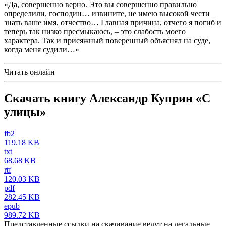
«Да, совершенно верно. Это вы совершенно правильно
определили, господин… извините, не имею высокой чести
знать ваше имя, отчество… Главная причина, отчего я погиб и
теперь так низко пресмыкаюсь, – это слабость моего
характера. Так и присяжный поверенный объяснял на суде,
когда меня судили…»
Читать онлайн
Скачать книгу Александр Куприн «С
улицы»
fb2
119.18 KB
txt
68.68 KB
rtf
120.03 KB
pdf
282.45 KB
epub
989.72 KB
Представленные ссылки на скачивание ведут на легальные