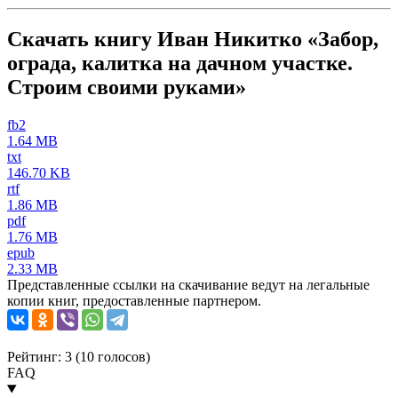
Скачать книгу Иван Никитко «Забор,
ограда, калитка на дачном участке.
Строим своими руками»
fb2
1.64 MB
txt
146.70 KB
rtf
1.86 MB
pdf
1.76 MB
epub
2.33 MB
Представленные ссылки на скачивание ведут на легальные
копии книг, предоставленные партнером.
Рейтинг: 3 (
10
голосов)
FAQ