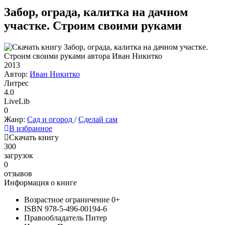
Забор, ограда, калитка на дачном
участке. Строим своими руками
2013
Автор:
Иван Никитко
Литрес
4.0
LiveLib
0
Жанр:
Сад и огород
/
Сделай сам
В избранное
Скачать книгу
300
загрузок
0
отзывов
Информация о книге
Возрастное ограничение
0+
ISBN
978-5-496-00194-6
Правообладатель
Питер