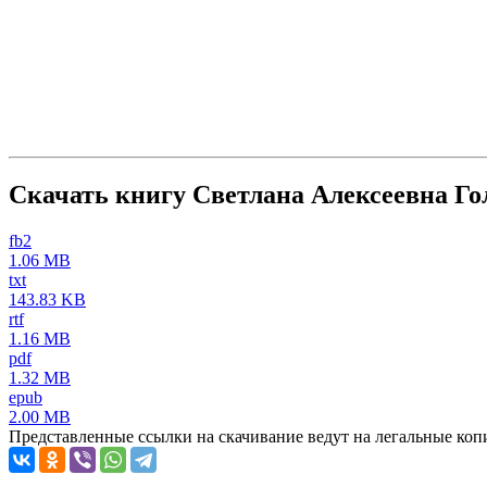
Скачать книгу Светлана Алексеевна Го
fb2
1.06 MB
txt
143.83 KB
rtf
1.16 MB
pdf
1.32 MB
epub
2.00 MB
Представленные ссылки на скачивание ведут на легальные коп