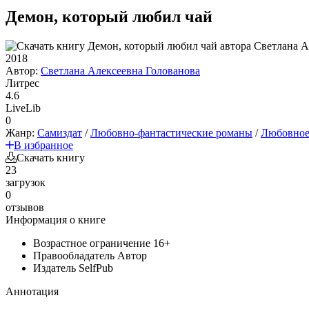
Демон, который любил чай
2018
Автор:
Светлана Алексеевна Голованова
Литрес
4.6
LiveLib
0
Жанр:
Самиздат
/
Любовно-фантастические романы
/
Любовное
В избранное
Скачать книгу
23
загрузок
0
отзывов
Информация о книге
Возрастное ограничение
16+
Правообладатель
Автор
Издатель
SelfPub
Аннотация