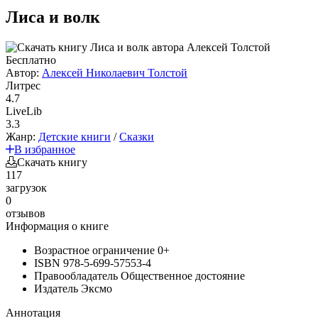
Лиса и волк
Бесплатно
Автор:
Алексей Николаевич Толстой
Литрес
4.7
LiveLib
3.3
Жанр:
Детские книги
/
Сказки
В избранное
Скачать книгу
117
загрузок
0
отзывов
Информация о книге
Возрастное ограничение
0+
ISBN
978-5-699-57553-4
Правообладатель
Общественное достояние
Издатель
Эксмо
Аннотация