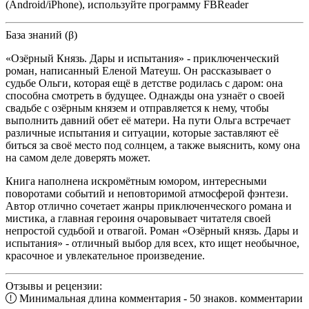
(Android/iPhone), используйте программу FBReader
База знаний (β)
«Озёрный Князь. Дары и испытания» - приключенческий
роман, написанный Еленой Матеуш. Он рассказывает о
судьбе Ольги, которая ещё в детстве родилась с даром: она
способна смотреть в будущее. Однажды она узнаёт о своей
свадьбе с озёрным князем и отправляется к нему, чтобы
выполнить давний обет её матери. На пути Ольга встречает
различные испытания и ситуации, которые заставляют её
биться за своё место под солнцем, а также выяснить, кому она
на самом деле доверять может.
Книга наполнена искромётным юмором, интересными
поворотами событий и неповторимой атмосферой фэнтези.
Автор отлично сочетает жанры приключенческого романа и
мистика, а главная героиня очаровывает читателя своей
непростой судьбой и отвагой. Роман «Озёрный князь. Дары и
испытания» - отличный выбор для всех, кто ищет необычное,
красочное и увлекательное произведение.
Отзывы и рецензии:
Минимальная длина комментария - 50 знаков. комментарии