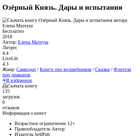
Озёрный Князь. Дары и испытания
Бесплатно
2018
Автор:
Елена Матеуш
Литрес
4.4
LiveLib
4.3
Жанр:
Самиздат
/
Книги про волшебников
/
Сказки
/
Фэнтези
про драконов
В избранное
Скачать книгу
135
загрузок
0
отзывов
Информация о книге
Возрастное ограничение
12+
Правообладатель
Автор
Издатель
SelfPub