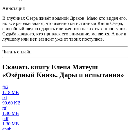
Аннотация
В глубинах Озера живёт водяной Дракон. Мало кто видел его,
но все рыбаки знают, что именно он истинный Князь Озера,
способный щедро одарить или жестоко наказать за проступок.
Судьба каждого, кто привлек его внимание, меняется. А вот к
лучшему или нет, зависит уже от твоих поступков.
Читать онлайн
Скачать книгу Елена Матеуш
«Озёрный Князь. Дары и испытания»
fb2
1.18 MB
txt
90.60 KB
rtf
1.30 MB
pdf
1.30 MB
epub