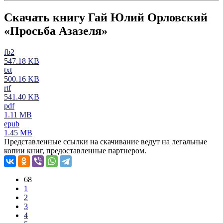
Скачать книгу Гай Юлий Орловский
«Просьба Азазеля»
fb2
547.18 KB
txt
500.16 KB
rtf
541.40 KB
pdf
1.11 MB
epub
1.45 MB
Представленные ссылки на скачивание ведут на легальные
копии книг, предоставленные партнером.
68
1
2
3
4