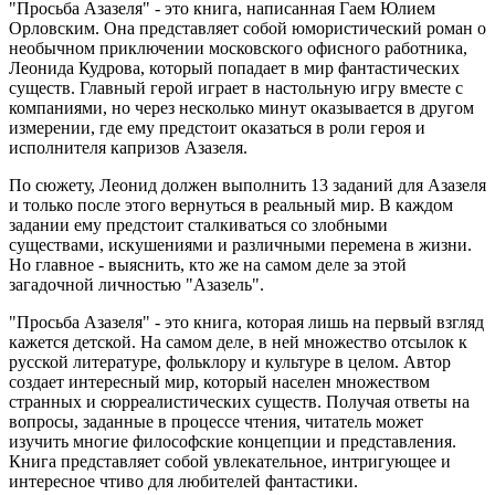
"Просьба Азазеля" - это книга, написанная Гаем Юлием
Орловским. Она представляет собой юмористический роман о
необычном приключении московского офисного работника,
Леонида Кудрова, который попадает в мир фантастических
существ. Главный герой играет в настольную игру вместе с
компаниями, но через несколько минут оказывается в другом
измерении, где ему предстоит оказаться в роли героя и
исполнителя капризов Азазеля.
По сюжету, Леонид должен выполнить 13 заданий для Азазеля
и только после этого вернуться в реальный мир. В каждом
задании ему предстоит сталкиваться со злобными
существами, искушениями и различными перемена в жизни.
Но главное - выяснить, кто же на самом деле за этой
загадочной личностью "Азазель".
"Просьба Азазеля" - это книга, которая лишь на первый взгляд
кажется детской. На самом деле, в ней множество отсылок к
русской литературе, фольклору и культуре в целом. Автор
создает интересный мир, который населен множеством
странных и сюрреалистических существ. Получая ответы на
вопросы, заданные в процессе чтения, читатель может
изучить многие философские концепции и представления.
Книга представляет собой увлекательное, интригующее и
интересное чтиво для любителей фантастики.