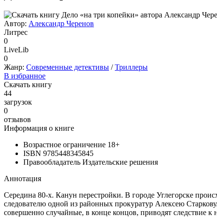
Автор:
Александр Черенов
Литрес
0
LiveLib
0
Жанр:
Современные детективы
/
Триллеры
В избранное
Скачать книгу
44
загрузок
0
отзывов
Информация о книге
Возрастное ограничение
18+
ISBN
9785448345845
Правообладатель
Издательские решения
Аннотация
Середина 80-х. Канун перестройки. В городе Углегорске прои
следователю одной из районных прокуратур Алексею Старкову.
совершенно случайные, в конце концов, приводят следствие к