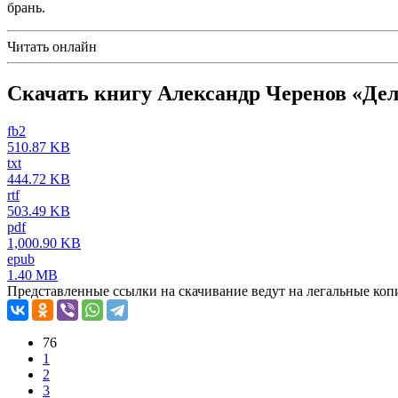
брань.
Читать онлайн
Скачать книгу Александр Черенов «Дел
fb2
510.87 KB
txt
444.72 KB
rtf
503.49 KB
pdf
1,000.90 KB
epub
1.40 MB
Представленные ссылки на скачивание ведут на легальные коп
76
1
2
3