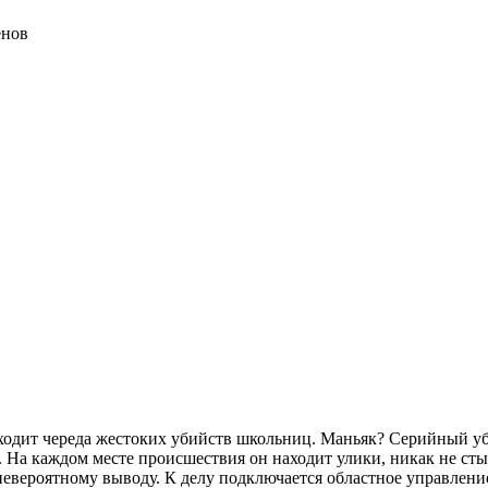
сходит череда жестоких убийств школьниц. Маньяк? Серийный у
 На каждом месте происшествия он находит улики, никак не сты
 невероятному выводу. К делу подключается областное управле