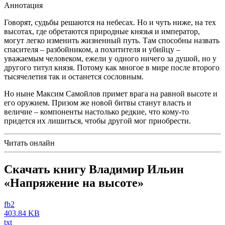
Аннотация
Говорят, судьбы решаются на небесах. Но и чуть ниже, на тех
высотах, где обретаются природные князья и император,
могут легко изменить жизненный путь. Там способны назвать
спасителя – разбойником, а похитителя и убийцу –
уважаемым человеком, ежели у одного ничего за душой, но у
другого титул князя. Потому как многое в мире после второго
тысячелетия так и останется сословным.
Но ныне Максим Самойлов примет врага на равной высоте и
его оружием. Призом же новой битвы станут власть и
величие – компоненты настолько редкие, что кому-то
придется их лишиться, чтобы другой мог приобрести.
Читать онлайн
Скачать книгу Владимир Ильин
«Напряжение на высоте»
fb2
403.84 KB
txt