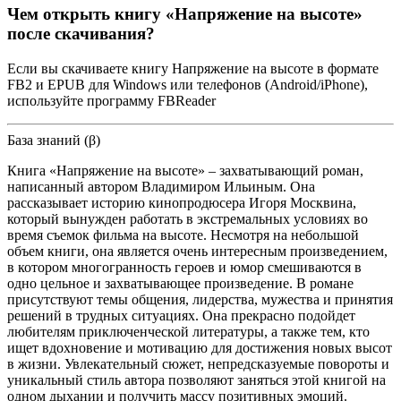
Чем открыть книгу «Напряжение на высоте»
после скачивания?
Если вы скачиваете книгу Напряжение на высоте в формате
FB2 и EPUB для Windows или телефонов (Android/iPhone),
используйте программу FBReader
База знаний (β)
Книга «Напряжение на высоте» – захватывающий роман,
написанный автором Владимиром Ильиным. Она
рассказывает историю кинопродюсера Игоря Москвина,
который вынужден работать в экстремальных условиях во
время съемок фильма на высоте. Несмотря на небольшой
объем книги, она является очень интересным произведением,
в котором многогранность героев и юмор смешиваются в
одно цельное и захватывающее произведение. В романе
присутствуют темы общения, лидерства, мужества и принятия
решений в трудных ситуациях. Она прекрасно подойдет
любителям приключенческой литературы, а также тем, кто
ищет вдохновение и мотивацию для достижения новых высот
в жизни. Увлекательный сюжет, непредсказуемые повороты и
уникальный стиль автора позволяют заняться этой книгой на
одном дыхании и получить массу позитивных эмоций.