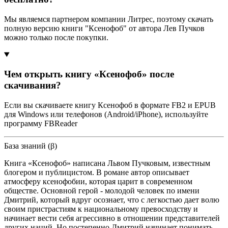
Мы являемся партнером компании Литрес, поэтому скачать
полную версию книги "Ксенофоб" от автора Лев Пучков
можно только после покупки.
Чем открыть книгу «Ксенофоб» после
скачивания?
Если вы скачиваете книгу Ксенофоб в формате FB2 и EPUB
для Windows или телефонов (Android/iPhone), используйте
программу FBReader
База знаний (β)
Книга «Ксенофоб» написана Львом Пучковым, известным
блогером и публицистом. В романе автор описывает
атмосферу ксенофобии, которая царит в современном
обществе. Основной герой - молодой человек по имени
Дмитрий, который вдруг осознает, что с легкостью дает волю
своим пристрастиям к национальному превосходству и
начинает вести себя агрессивно в отношении представителей
других наций. Но постепенно Дмитрий начинает понимать,