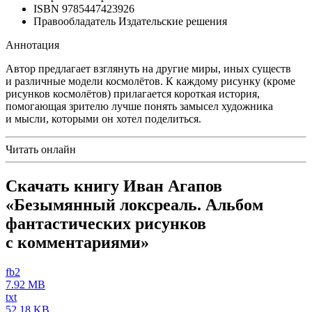
ISBN
9785447423926
Правообладатель
Издательские решения
Аннотация
Автор предлагает взглянуть на другие миры, иных существ
и различные модели космолётов. К каждому рисунку (кроме
рисунков космолётов) прилагается короткая история,
помогающая зрителю лучше понять замысел художника
и мысли, которыми он хотел поделиться.
Читать онлайн
Скачать книгу Иван Агапов
«Безымянный локсреаль. Альбом
фантастических рисунков
с комментариями»
fb2
7.92 MB
txt
52.18 KB