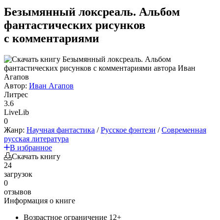
Безымянный локсреаль. Альбом
фантастических рисунков
с комментариями
Автор:
Иван Агапов
Литрес
3.6
LiveLib
0
Жанр:
Научная фантастика
/
Русское фэнтези
/
Современная
русская литература
В избранное
Скачать книгу
24
загрузок
0
отзывов
Информация о книге
Возрастное ограничение
12+