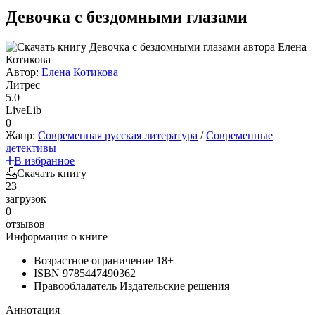
Девочка с бездомными глазами
Автор:
Елена Котикова
Литрес
5.0
LiveLib
0
Жанр:
Современная русская литература
/
Современные
детективы
В избранное
Скачать книгу
23
загрузок
0
отзывов
Информация о книге
Возрастное ограничение
18+
ISBN
9785447490362
Правообладатель
Издательские решения
Аннотация