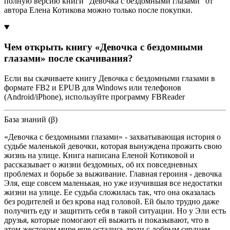
полную версию книги "Девочка с бездомными глазами" от
автора Елена Котикова можно только после покупки.
Чем открыть книгу «Девочка с бездомными
глазами» после скачивания?
Если вы скачиваете книгу Девочка с бездомными глазами в
формате FB2 и EPUB для Windows или телефонов
(Android/iPhone), используйте программу FBReader
База знаний (β)
«Девочка с бездомными глазами» - захватывающая история о
судьбе маленькой девочки, которая вынуждена прожить свою
жизнь на улице. Книга написана Еленой Котиковой и
рассказывает о жизни бездомных, об их повседневных
проблемах и борьбе за выживание. Главная героиня - девочка
Эля, еще совсем маленькая, но уже изучившая все недостатки
жизни на улице. Ее судьба сложилась так, что она оказалась
без родителей и без крова над головой. Ей было трудно даже
получить еду и защитить себя в такой ситуации. Но у Эли есть
друзья, которые помогают ей выжить и показывают, что в
этом жестоком мире еще остались люди с добрым сердцем.