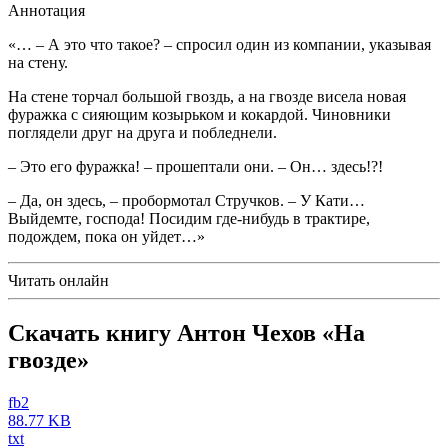
Аннотация
«… – А это что такое? – спросил один из компании, указывая
на стену.
На стене торчал большой гвоздь, а на гвозде висела новая
фуражка с сияющим козырьком и кокардой. Чиновники
поглядели друг на друга и побледнели.
– Это его фуражка! – прошептали они. – Он… здесь!?!
– Да, он здесь, – пробормотал Стручков. – У Кати…
Выйдемте, господа! Посидим где-нибудь в трактире,
подождем, пока он уйдет…»
Читать онлайн
Скачать книгу Антон Чехов «На
гвозде»
fb2
88.77 KB
txt