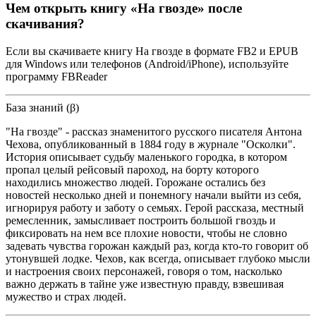
Чем открыть книгу «На гвозде» после
скачивания?
Если вы скачиваете книгу На гвозде в формате FB2 и EPUB
для Windows или телефонов (Android/iPhone), используйте
программу FBReader
База знаний (β)
"На гвозде" - рассказ знаменитого русского писателя Антона
Чехова, опубликованный в 1884 году в журнале "Осколки".
История описывает судьбу маленького городка, в котором
пропал целый рейсовый пароход, на борту которого
находились множество людей. Горожане остались без
новостей несколько дней и понемногу начали выйти из себя,
игнорируя работу и заботу о семьях. Герой рассказа, местный
ремесленник, замысливает построить большой гвоздь и
фиксировать на нем все плохие новости, чтобы не словно
задевать чувства горожан каждый раз, когда кто-то говорит об
утонувшей лодке. Чехов, как всегда, описывает глубоко мысли
и настроения своих персонажей, говоря о том, насколько
важно держать в тайне уже известную правду, взвешивая
мужество и страх людей.