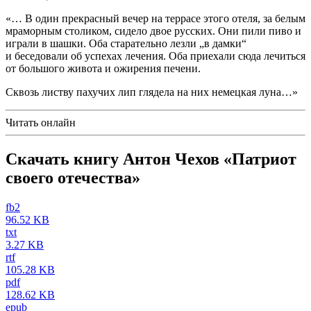
«… В один прекрасный вечер на террасе этого отеля, за белым
мраморным столиком, сидело двое русских. Они пили пиво и
играли в шашки. Оба старательно лезли „в дамки“
и беседовали об успехах лечения. Оба приехали сюда лечиться
от большого живота и ожирения печени.
Сквозь листву пахучих лип глядела на них немецкая луна…»
Читать онлайн
Скачать книгу Антон Чехов «Патриот
своего отечества»
fb2
96.52 KB
txt
3.27 KB
rtf
105.28 KB
pdf
128.62 KB
epub