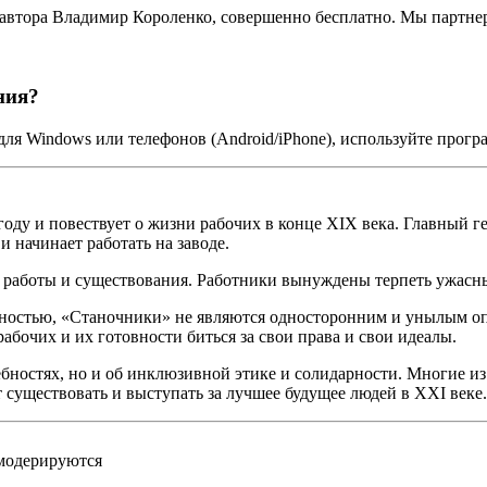
 автора Владимир Короленко, совершенно бесплатно. Мы партн
ния?
ля Windows или телефонов (Android/iPhone), используйте прог
ду и повествует о жизни рабочих в конце XIX века. Главный ге
 начинает работать на заводе.
 работы и существования. Работники вынуждены терпеть ужасны
ьностью, «Станочники» не являются односторонним и унылым о
абочих и их готовности биться за свои права и свои идеалы.
ребностях, но и об инклюзивной этике и солидарности. Многие 
 существовать и выступать за лучшее будущее людей в XXI веке.
 модерируются