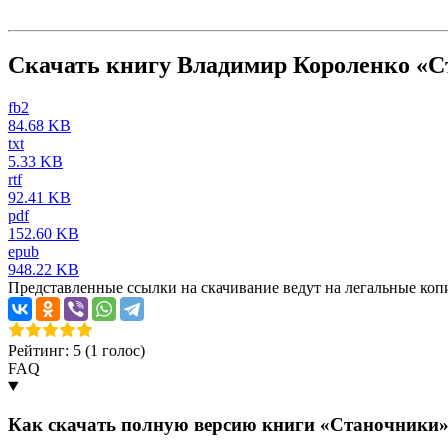
Скачать книгу Владимир Короленко «
fb2
84.68 KB
txt
5.33 KB
rtf
92.41 KB
pdf
152.60 KB
epub
948.22 KB
Представленные ссылки на скачивание ведут на легальные коп
Рейтинг: 5 (
1
голос)
FAQ
Как скачать полную версию книги «Станочники»