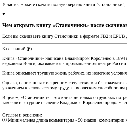
У нас вы можете скачать полную версию книги "Станочники",
Чем открыть книгу «Станочники» после скачива
Если вы скачиваете книгу Станочники в формате FB2 и EPUB д
База знаний (β)
Книга «Станочники» написана Владимиром Короленко в 1894 го
верховьям Волги, оказывается в промышленном центре России и
Книга описывает трудную жизнь рабочих, их нелегкие условия
Однако, написанная с искренним сочувствием и благожелател
уважением к человеческому труду, к творческим способностям р
В целом, «Станочники» – это книга не только о трудовых пот
такое литературное наследие Владимира Короленко продолжает
Отзывы и рецензии:
Минимальная длина комментария - 50 знаков. комментарии