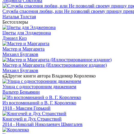
Людмила Соколова
Служба спасения любви, или Не позволяй своему принцу превр
Наталья Толстая
Бестселлеры
Цветы для Элджернона
Дэниел Киз
Мастер и Маргарита
Михаил Булгаков
Мастер и Маргарита (Иллюстрированное издание)
Михаил Булгаков
Другие книги автора Владимир Короленко
Улица с односторонним движением
Вальтер Беньямин
Из воспоминаний о В. Г. Короленко
1918 - Максим Горький
Книгочей и Дух Странствий
2014 - Николай Николаевич Шмигалев