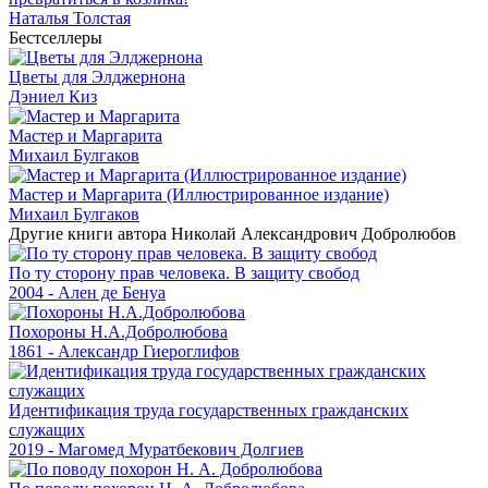
Наталья Толстая
Бестселлеры
Цветы для Элджернона
Дэниел Киз
Мастер и Маргарита
Михаил Булгаков
Мастер и Маргарита (Иллюстрированное издание)
Михаил Булгаков
Другие книги автора Николай Александрович Добролюбов
По ту сторону прав человека. В защиту свобод
2004 - Ален де Бенуа
Похороны Н.А.Добролюбова
1861 - Александр Гиероглифов
Идентификация труда государственных гражданских
служащих
2019 - Магомед Муратбекович Долгиев