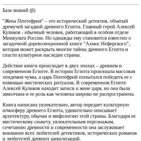
База знаний (β)
"Жена Пентефрия" – это исторический детектив, объятый
дремучей загадкой древнего Египта. Главный герой Алексей
Куликов - обычный человек, работающий в особом отделе
Минкульта России. Но однажды ему становится известно о
загадочной дореволюционной книге "Ахмос Неферского",
которая может раскрыть многие тайны древнего Египта и
спасти культурное наследие страны.
Действие книги происходит в двух эпохах – древнем и
современном Египте. В истории Египта произошла массовая
эпидемия чумы, а царь Пентефрий попытался победить ее с
помощью мистических ритуалов. В современном Египте
Алексей Куликов находит записи о жене царя, но она была
замолчана и ее роль как человека широко не распространена.
Книга написана увлекательно, автор передает культурную
атмосферу древнего Египта, удивительно описывает
архитектуру, обычаи и мифологию этой страны. Благодаря ее
мистическому сюжету, увлекательным персонажам,
сочетанию древности и современности она заслуживает
внимание всех любителей детективов, исторических романов
и любителей древних цивилизаций.