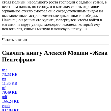
стоял полный, небольшого роста господин с седыми усами, в
весеннем пальто, по сезону, и в котелке; сквозь огромное
зеркальное стекло смотрел он с сосредоточенным видом на
выставленные гастрономические диковинки и выбирал.
Наконец, он решил что купить, повернулся, чтобы войти в
магазин, и вдруг увидал молодого человека, который ему
поклонился, снимая мягкую плюшевую шляпу…»
Читать онлайн
Скачать книгу Алексей Мошин «Жена
Пентефрия»
fb2
73.23 KB
txt
11.36 KB
rtf
79.49 KB
pdf
166.24 KB
epub
937.84 KB