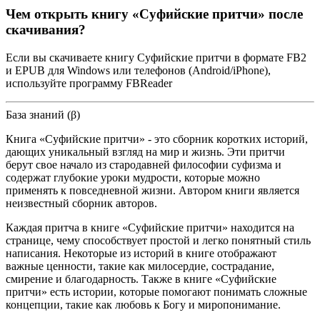
Чем открыть книгу «Суфийские притчи» после
скачивания?
Если вы скачиваете книгу Суфийские притчи в формате FB2
и EPUB для Windows или телефонов (Android/iPhone),
используйте программу FBReader
База знаний (β)
Книга «Суфийские притчи» - это сборник коротких историй,
дающих уникальный взгляд на мир и жизнь. Эти притчи
берут свое начало из стародавней философии суфизма и
содержат глубокие уроки мудрости, которые можно
применять к повседневной жизни. Автором книги является
неизвестный сборник авторов.
Каждая притча в книге «Суфийские притчи» находится на
странице, чему способствует простой и легко понятный стиль
написания. Некоторые из историй в книге отображают
важные ценности, такие как милосердие, сострадание,
смирение и благодарность. Также в книге «Суфийские
притчи» есть истории, которые помогают понимать сложные
концепции, такие как любовь к Богу и миропонимание.