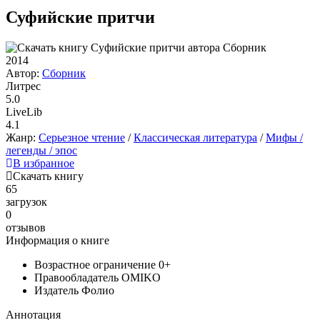
Суфийские притчи
2014
Автор:
Сборник
Литрес
5.0
LiveLib
4.1
Жанр:
Серьезное чтение
/
Классическая литература
/
Мифы /
легенды / эпос
В избранное
Скачать книгу
65
загрузок
0
отзывов
Информация о книге
Возрастное ограничение
0+
Правообладатель
OMIKO
Издатель
Фолио
Аннотация