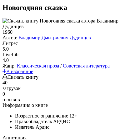
Новогодняя сказка
1960
Автор:
Владимир Дмитриевич Дудинцев
Литрес
5.0
LiveLib
4.0
Жанр:
Классическая проза
/
Советская литература
В избранное
Скачать книгу
40
загрузок
0
отзывов
Информация о книге
Возрастное ограничение
12+
Правообладатель
АРДИС
Издатель
Ардис
Аннотация