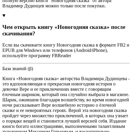
полную версию книги "Новогодняя сказка" от автора
Владимир Дудинцев можно только после покупки.
Чем открыть книгу «Новогодняя сказка» после
скачивания?
Если вы скачиваете книгу Новогодняя сказка в формате FB2 и
EPUB для Windows или телефонов (Android/iPhone),
используйте программу FBReader
База знаний (β)
Книга «Новогодняя сказка» авторства Владимира Дудинцева -
это вдохновляющая и прекрасная новогодняя история о
девочке Вере и ее приключениях вместе с говорящим
ёлочным шариком, который она случайно выбрала в магазине.
Шарик, ожившим благодаря волшебству, во время новогодней
ночи рассказывает Вере волшебную историю о ёлочной
сказке и ее невероятных героях. Верой эта новогодняя сказка
пройдет через множество приключений, в которых она узнает
о порядке вещей и становится лучшей версией себя. Издание
книги богато иллюстрациями, выполненными талантливым
художником Максимом Горьковым, и восхитительно