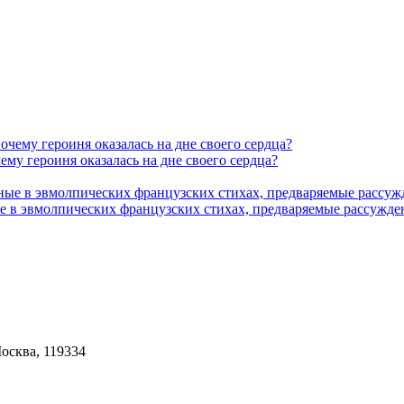
му героиня оказалась на дне своего сердца?
е в эвмолпических французских стихах, предваряемые рассужде
Москва, 119334