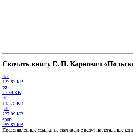
Скачать книгу Е. П. Карнович «Польск
fb2
123.83 KB
txt
27.39 KB
rtf
133.75 KB
pdf
227.09 KB
epub
987.87 KB
Представленные ссылки на скачивание ведут на легальные коп