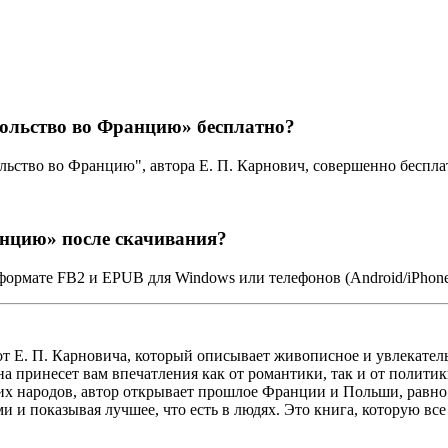
сольство во Францию» бесплатно?
ольство во Францию", автора Е. П. Карнович, совершенно бесп
анцию» после скачивания?
формате FB2 и EPUB для Windows или телефонов (Android/iPhon
от Е. П. Карновича, который описывает живописное и увлекател
 принесет вам впечатления как от романтики, так и от политик
х народов, автор открывает прошлое Франции и Польши, равно 
 и показывая лучшее, что есть в людях. Это книга, которую вс