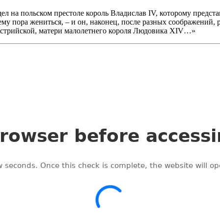
дел на польском престоле король Владислав IV, которому предст
 ему пора жениться, – и он, наконец, после разных соображени
стрийской, матери малолетнего короля Людовика XIV…»