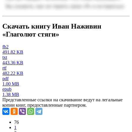
Скачать книгу Иван Наживин
«Глаголют стяги»
fb2
491.82 KB
txt
443.36 KB
rtf
482.22 KB
pdf
1.00 MB
epub
1.38 MB
Представленные ссылки на скачивание ведут на легальные
копии книг, предоставленные партнером.
76
1