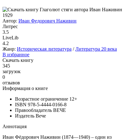
1929
Автор:
Иван Федорович Наживин
Литрес
3.5
LiveLib
4.2
Жанр:
Историческая литература
/
Литература 20 века
В избранное
Скачать книгу
345
загрузок
0
отзывов
Информация о книге
Возрастное ограничение
12+
ISBN
978-5-4444-0166-8
Правообладатель
ВЕЧЕ
Издатель
Вече
Аннотация
Иван Фёдорович Наживин (1874—1940) – один из