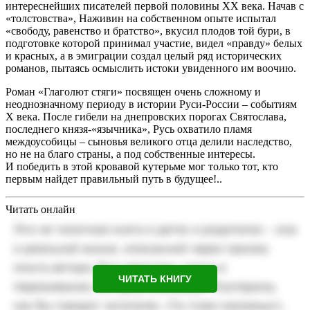
интереснейших писателей первой половины XX века. Начав с
«толстовства», Наживин на собственном опыте испытал
«свободу, равенство и братство», вкусил плодов той бури, в
подготовке которой принимал участие, видел «правду» белых
и красных, а в эмиграции создал целый ряд исторических
романов, пытаясь осмыслить истоки увиденного им воочию.
Роман «Глаголют стяги» посвящен очень сложному и
неоднозначному периоду в истории Руси-России – событиям
X века. После гибели на днепровских порогах Святослава,
последнего князя-«язычника», Русь охватило пламя
междоусобицы – сыновья великого отца делили наследство,
но не на благо страны, а под собственные интересы.
И победить в этой кровавой кутерьме мог только тот, кто
первым найдет правильный путь в будущее!..
Читать онлайн
ЧИТАТЬ КНИГУ