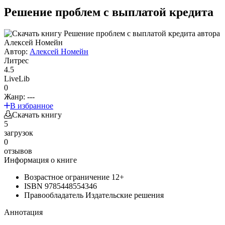
Решение проблем с выплатой кредита
Автор:
Алексей Номейн
Литрес
4.5
LiveLib
0
Жанр:
---
В избранное
Скачать книгу
5
загрузок
0
отзывов
Информация о книге
Возрастное ограничение
12+
ISBN
9785448554346
Правообладатель
Издательские решения
Аннотация