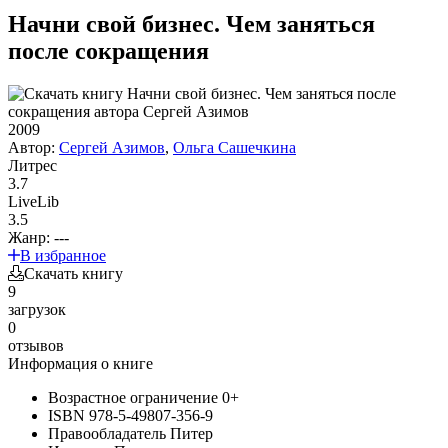
Начни свой бизнес. Чем заняться
после сокращения
2009
Автор:
Сергей Азимов
,
Ольга Сашечкина
Литрес
3.7
LiveLib
3.5
Жанр:
---
В избранное
Скачать книгу
9
загрузок
0
отзывов
Информация о книге
Возрастное ограничение
0+
ISBN
978-5-49807-356-9
Правообладатель
Питер