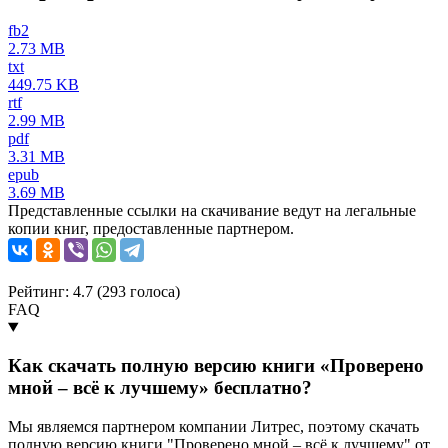
fb2
2.73 MB
txt
449.75 KB
rtf
2.99 MB
pdf
3.31 MB
epub
3.69 MB
Представленные ссылки на скачивание ведут на легальные
копии книг, предоставленные партнером.
Рейтинг: 4.7 (
293
голоса)
FAQ
Как скачать полную версию книги «Проверено
мной – всё к лучшему» бесплатно?
Мы являемся партнером компании Литрес, поэтому скачать
полную версию книги "Проверено мной – всё к лучшему" от