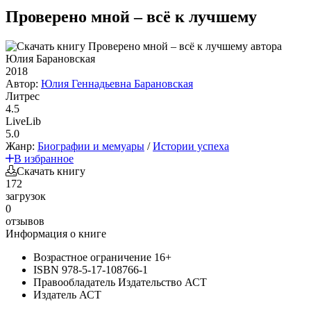
Проверено мной – всё к лучшему
2018
Автор:
Юлия Геннадьевна Барановская
Литрес
4.5
LiveLib
5.0
Жанр:
Биографии и мемуары
/
Истории успеха
В избранное
Скачать книгу
172
загрузок
0
отзывов
Информация о книге
Возрастное ограничение
16+
ISBN
978-5-17-108766-1
Правообладатель
Издательство АСТ
Издатель
АСТ