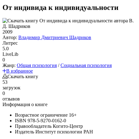
От индивида к индивидуальности
2009
Автор:
Владимир Дмитриевич Шадриков
Литрес
5.0
LiveLib
0
Жанр:
Общая психология
/
Социальная психология
В избранное
Скачать книгу
53
загрузок
0
отзывов
Информация о книге
Возрастное ограничение
16+
ISBN
978-5-9270-0162-0
Правообладатель
Когито-Центр
Издатель
Институт психологии РАН