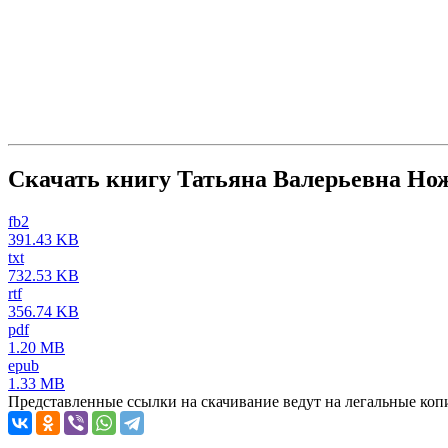
Скачать книгу Татьяна Валерьевна Но
fb2
391.43 KB
txt
732.53 KB
rtf
356.74 KB
pdf
1.20 MB
epub
1.33 MB
Представленные ссылки на скачивание ведут на легальные коп