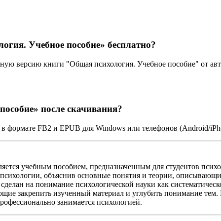
огия. Учебное пособие» бесплатно?
лную версию книги "Общая психология. Учебное пособие" от ав
пособие» после скачивания?
 в формате FB2 и EPUB для Windows или телефонов (Android/iPh
ется учебным пособием, предназначенным для студентов психол
психологии, объяснив основные понятия и теории, описывающи
делан на понимание психологической науки как систематическог
ющие закрепить изученный материал и углубить понимание тем.
 профессионально занимается психологией.