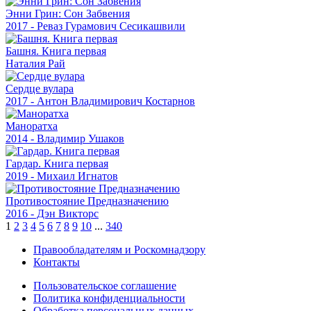
Энни Грин: Сон Забвения
2017 - Реваз Гурамович Сесикашвили
Башня. Книга первая
Наталия Рай
Сердце вулара
2017 - Антон Владимирович Костарнов
Маноратха
2014 - Владимир Ушаков
Гардар. Книга первая
2019 - Михаил Игнатов
Противостояние Предназначению
2016 - Дэн Викторс
1
2
3
4
5
6
7
8
9
10
...
340
Правообладателям и Роскомнадзору
Контакты
Пользовательское соглашение
Политика конфиденциальности
Обработка персональных данных