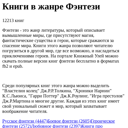
Книги в жанре Фэнтези
12213 книг
Фэнтези - это жанр литературы, который описывает
вымышленные миры, где присутствуют магия,
фантастические существа и герои, которые сражаются за
спасение мира. Книги этого жанра позволяют читателю
погрузиться в другой мир, где все возможно, и насладиться
приключениями героев. На портале Книжный Улей можно
скачать полные версии книг фэнтези бесплатно в форматах
fb2 и epub.
Среди популярных книг этого жанра можно выделить
"Властелин колец" Дж.Р.Р.Толкина, "Хроники Нарнии"
К.С.Льюиса, "Гарри Поттер" Дж.К.Роулинг, "Игра престолов"
Дж.Р.Мартина и многие другие. Каждая из этих книг имеет
свой уникальный сюжет и мир, который захватывает
воображение читателя.
Русское фэнтези (4447)
Боевое фэнтези (2605)
Героическое
фэнтези (2572)
Любовное фэнтези (2397)
Книги про