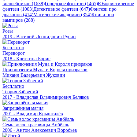
волшебников (1638)
Городское фэнтези (1465)
Юмористическое
фэнтези (1003)
Детективное фэнтези (647)
Фэнтези про
драконов (414)
Магические академии (354)
Книги про
вампиров (288)
Розы
2019 - Василий Леонидович Русин
Бесплатно
Переворот
2018 - Кристина Борис
Приключения Муна и Короля призраков
Михаил Валерьевич Жуковин
Бесплатно
Теория Забвений
2017 - Владислав Владимирович Беляков
Запрещённая магия
2001 - Владимир Крышталёв
Семь волос красавицы Авбёлль
2006 - Антон Алексеевич Воробьев