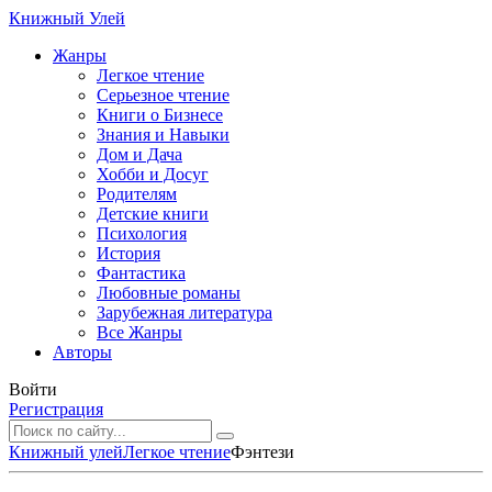
Книжный Улей
Жанры
Легкое чтение
Серьезное чтение
Книги о Бизнесе
Знания и Навыки
Дом и Дача
Хобби и Досуг
Родителям
Детские книги
Психология
История
Фантастика
Любовные романы
Зарубежная литература
Все Жанры
Авторы
Войти
Регистрация
Книжный улей
Легкое чтение
Фэнтези