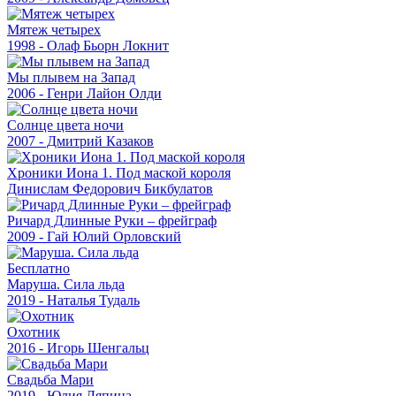
Мятеж четырех
1998 - Олаф Бьорн Локнит
Мы плывем на Запад
2006 - Генри Лайон Олди
Солнце цвета ночи
2007 - Дмитрий Казаков
Хроники Иона 1. Под маской короля
Динислам Федорович Бикбулатов
Ричард Длинные Руки – фрейграф
2009 - Гай Юлий Орловский
Бесплатно
Маруша. Сила льда
2019 - Наталья Тудаль
Охотник
2016 - Игорь Шенгальц
Свадьба Мари
2019 - Юлия Ляпина