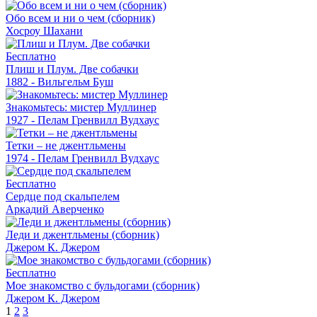
Обо всем и ни о чем (сборник)
Хосроу Шахани
Бесплатно
Плиш и Плум. Две собачки
1882 - Вильгельм Буш
Знакомьтесь: мистер Муллинер
1927 - Пелам Гренвилл Вудхаус
Тетки – не джентльмены
1974 - Пелам Гренвилл Вудхаус
Бесплатно
Сердце под скальпелем
Аркадий Аверченко
Леди и джентльмены (сборник)
Джером К. Джером
Бесплатно
Мое знакомство с бульдогами (сборник)
Джером К. Джером
1
2
3