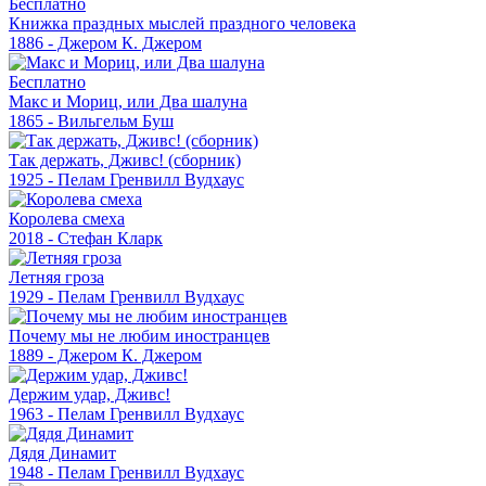
Бесплатно
Книжка праздных мыслей праздного человека
1886 - Джером К. Джером
Бесплатно
Макс и Мориц, или Два шалуна
1865 - Вильгельм Буш
Так держать, Дживс! (сборник)
1925 - Пелам Гренвилл Вудхаус
Королева смеха
2018 - Стефан Кларк
Летняя гроза
1929 - Пелам Гренвилл Вудхаус
Почему мы не любим иностранцев
1889 - Джером К. Джером
Держим удар, Дживс!
1963 - Пелам Гренвилл Вудхаус
Дядя Динамит
1948 - Пелам Гренвилл Вудхаус