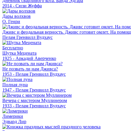
Дневник сварливого кота. Банда Эдгара
2014 - Сюзи Жуффа
Дары волхвов
О. Генри
Дживс и феодальная верность. Дживс готовит омлет. На помощ
Пелам Гренвилл Вудхаус
Бесплатно
Шутка Мецената
1925 - Аркадий Аверченко
Не позвать ли нам Дживса?
1953 - Пелам Гренвилл Вудхаус
Полная луна
1947 - Пелам Гренвилл Вудхаус
Вечера с мистером Муллинером
1933 - Пелам Гренвилл Вудхаус
Лимерики
Эдвард Лир