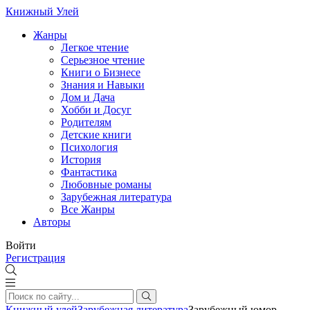
Книжный Улей
Жанры
Легкое чтение
Серьезное чтение
Книги о Бизнесе
Знания и Навыки
Дом и Дача
Хобби и Досуг
Родителям
Детские книги
Психология
История
Фантастика
Любовные романы
Зарубежная литература
Все Жанры
Авторы
Войти
Регистрация
Книжный улей
Зарубежная литература
Зарубежный юмор