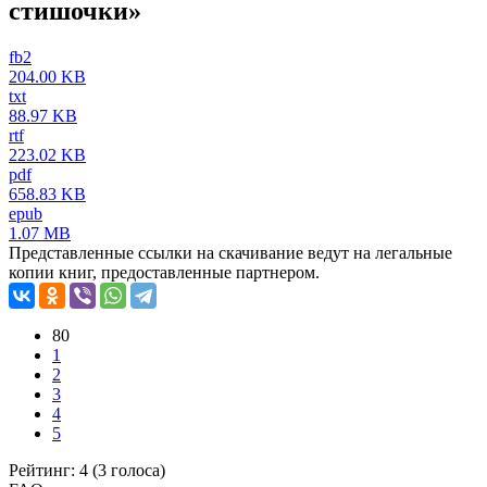
стишочки»
fb2
204.00 KB
txt
88.97 KB
rtf
223.02 KB
pdf
658.83 KB
epub
1.07 MB
Представленные ссылки на скачивание ведут на легальные
копии книг, предоставленные партнером.
80
1
2
3
4
5
Рейтинг: 4 (
3
голоса)