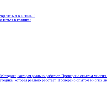
атиться в козлика!
егда. Методика, которая реально работает. Проверено опыто