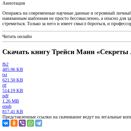
Аннотация
Опираясь на современные научные данные и огромный личный о
навязанным шаблонам не просто бессмысленно, а опасно для зд
стремиться. Только за него и имеет смысл бороться, и профессо
Читать онлайн
Скачать книгу Трейси Манн «Секреты л
fb2
485.96 KB
txt
621.50 KB
rtf
514.19 KB
pdf
1.26 MB
epub
817.41 KB
Представленные ссылки на скачивание ведут на легальные коп