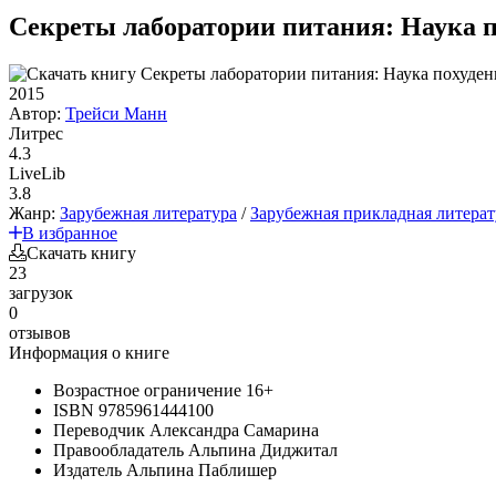
Секреты лаборатории питания: Наука по
2015
Автор:
Трейси Манн
Литрес
4.3
LiveLib
3.8
Жанр:
Зарубежная литература
/
Зарубежная прикладная литерат
В избранное
Скачать книгу
23
загрузок
0
отзывов
Информация о книге
Возрастное ограничение
16+
ISBN
9785961444100
Переводчик
Александра Самарина
Правообладатель
Альпина Диджитал
Издатель
Альпина Паблишер