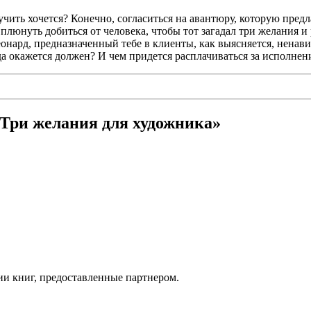
лучить хочется? Конечно, согласиться на авантюру, которую пре
плюнуть добиться от человека, чтобы тот загадал три желания и
еонард, предназначенный тебе в клиенты, как выясняется, ненав
гда окажется должен? И чем придется расплачиваться за исполне
«Три желания для художника»
ии книг, предоставленные партнером.