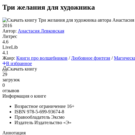
Три желания для художника
2016
Автор:
Анастасия Левковская
Литрес
4.6
LiveLib
4.1
Жанр:
Книги про волшебников
/
Любовное фэнтези
/
Магическ
В избранное
Скачать книгу
29
загрузок
0
отзывов
Информация о книге
Возрастное ограничение
16+
ISBN
978-5-699-93674-8
Правообладатель
Эксмо
Издатель
Издательство «Э»
Аннотация