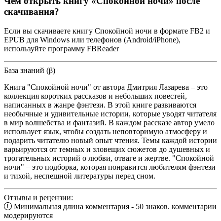
Чем открыть книгу «Спокойной ночи» после
скачивания?
Если вы скачиваете книгу Спокойной ночи в формате FB2 и
EPUB для Windows или телефонов (Android/iPhone),
используйте программу FBReader
База знаний (β)
Книга "Спокойной ночи" от автора Дмитрия Лазарева – это
коллекция коротких рассказов и небольших повестей,
написанных в жанре фэнтези. В этой книге развиваются
необычные и удивительные истории, которые уводят читателя
в мир волшебства и фантазий. В каждом рассказе автор умело
использует язык, чтобы создать неповторимую атмосферу и
подарить читателю новый опыт чтения. Темы каждой истории
варьируются от темных и зловещих сюжетов до душевных и
трогательных историй о любви, отваге и жертве. "Спокойной
ночи" – это подборка, которая понравится любителям фэнтези
и тихой, неспешной литературы перед сном.
Отзывы и рецензии:
Минимальная длина комментария - 50 знаков. комментарии
модерируются