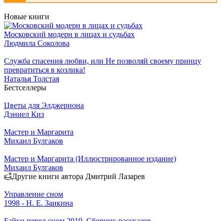
Новые книги
Московский модерн в лицах и судьбах
Людмила Соколова
Служба спасения любви, или Не позволяй своему принцу
превратиться в козлика!
Наталья Толстая
Бестселлеры
Цветы для Элджернона
Дэниел Киз
Мастер и Маргарита
Михаил Булгаков
Мастер и Маргарита (Иллюстрированное издание)
Михаил Булгаков
Другие книги автора Дмитрий Лазарев
Управление сном
1998 - Н. Е. Заикина
Байки перед сном 2019. Сборник рассказов