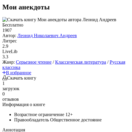
Мои анекдоты
Бесплатно
1907
Автор:
Леонид Николаевич Андреев
Литрес
2.9
LiveLib
3.3
Жанр:
Серьезное чтение
/
Классическая литература
/
Русская
классика
В избранное
Скачать книгу
1
загрузок
0
отзывов
Информация о книге
Возрастное ограничение
12+
Правообладатель
Общественное достояние
Аннотация