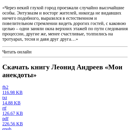
«Через некий глухой город проезжали случайно высочайшие
особы. Энтузиазм и восторг жителей, никогда не видавших
ничего подобного, выразился в естественном и
повелительном стремлении видеть дорогих гостей, с каковою
целью – одни заняли окна верхних этажей по пути следования
процессии, другие же, менее счастливые, толпились на
тротуарах, тесня и давя друг друга…»
Читать онлайн
Скачать книгу Леонид Андреев «Мои
анекдоты»
fb2
116.98 KB
txt
14.88 KB
rtf
126.67 KB
pdf
226.56 KB
epub