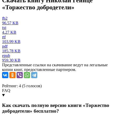
Скачать книгу Николай Гейнце
«Торжество добродетели»
fb2
96.57 KB
txt
4.27 KB
rtf
103.99 KB
pdf
185.78 KB
epub
959.30 KB
Представленные ссылки на скачивание ведут на легальные
копии книг, предоставленные партнером.
Рейтинг: 4 (
5
голосов)
FAQ
Как скачать полную версию книги «Торжество
добродетели» бесплатно?