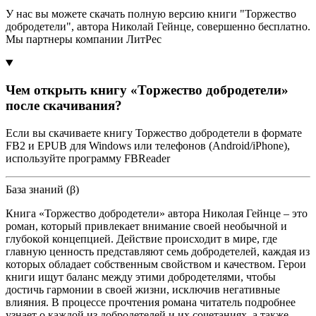
У нас вы можете скачать полную версию книги "Торжество
добродетели", автора Николай Гейнце, совершенно бесплатно.
Мы партнеры компании ЛитРес
Чем открыть книгу «Торжество добродетели»
после скачивания?
Если вы скачиваете книгу Торжество добродетели в формате
FB2 и EPUB для Windows или телефонов (Android/iPhone),
используйте программу FBReader
База знаний (β)
Книга «Торжество добродетели» автора Николая Гейнце – это
роман, который привлекает внимание своей необычной и
глубокой концепцией. Действие происходит в мире, где
главную ценность представляют семь добродетелей, каждая из
которых обладает собственным свойством и качеством. Герои
книги ищут баланс между этими добродетелями, чтобы
достичь гармонии в своей жизни, исключив негативные
влияния. В процессе прочтения романа читатель подробнее
узнает о каждой из добродетелей и их сочетаниях, а также