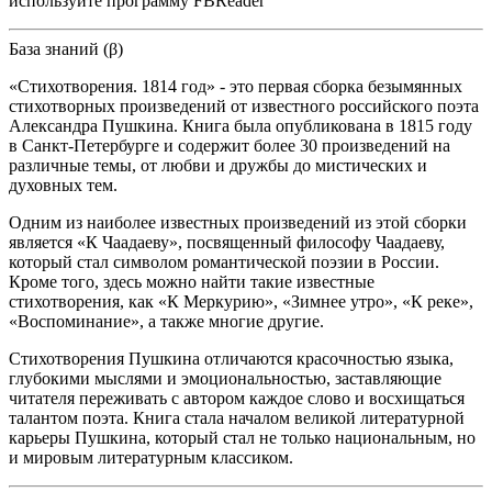
используйте программу FBReader
База знаний (β)
«Стихотворения. 1814 год» - это первая сборка безымянных
стихотворных произведений от известного российского поэта
Александра Пушкина. Книга была опубликована в 1815 году
в Санкт-Петербурге и содержит более 30 произведений на
различные темы, от любви и дружбы до мистических и
духовных тем.
Одним из наиболее известных произведений из этой сборки
является «К Чаадаеву», посвященный философу Чаадаеву,
который стал символом романтической поэзии в России.
Кроме того, здесь можно найти такие известные
стихотворения, как «К Меркурию», «Зимнее утро», «К реке»,
«Воспоминание», а также многие другие.
Стихотворения Пушкина отличаются красочностью языка,
глубокими мыслями и эмоциональностью, заставляющие
читателя переживать с автором каждое слово и восхищаться
талантом поэта. Книга стала началом великой литературной
карьеры Пушкина, который стал не только национальным, но
и мировым литературным классиком.