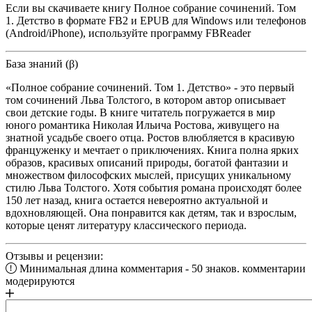
Если вы скачиваете книгу Полное собрание сочинений. Том
1. Детство в формате FB2 и EPUB для Windows или телефонов
(Android/iPhone), используйте программу FBReader
База знаний (β)
«Полное собрание сочинений. Том 1. Детство» - это первый
том сочинений Льва Толстого, в котором автор описывает
свои детские годы. В книге читатель погружается в мир
юного романтика Николая Ильича Ростова, живущего на
знатной усадьбе своего отца. Ростов влюбляется в красивую
француженку и мечтает о приключениях. Книга полна ярких
образов, красивых описаний природы, богатой фантазии и
множеством философских мыслей, присущих уникальному
стилю Льва Толстого. Хотя события романа происходят более
150 лет назад, книга остается невероятно актуальной и
вдохновляющей. Она понравится как детям, так и взрослым,
которые ценят литературу классического периода.
Отзывы и рецензии:
Минимальная длина комментария - 50 знаков. комментарии
модерируются